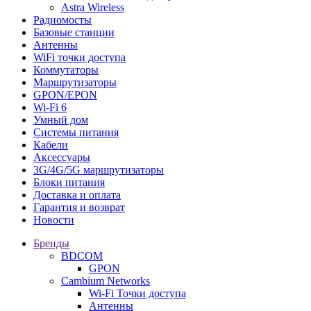
Astra Wireless
Радиомосты
Базовые станции
Антенны
WiFi точки доступа
Коммутаторы
Маршрутизаторы
GPON/EPON
Wi-Fi 6
Умный дом
Системы питания
Кабели
Аксессуары
3G/4G/5G маршрутизаторы
Блоки питания
Доставка и оплата
Гарантия и возврат
Новости
Бренды
BDCOM
GPON
Cambium Networks
Wi-Fi Точки доступа
Антенны