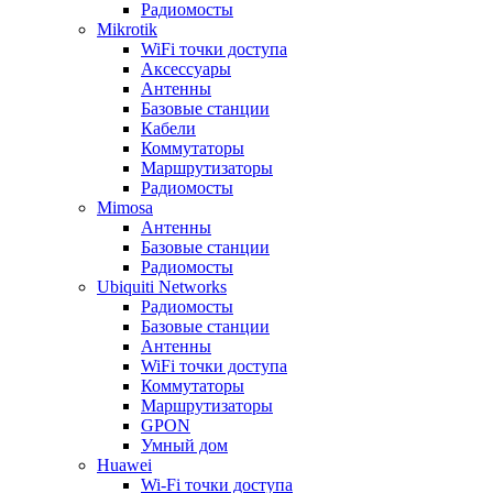
Радиомосты
Mikrotik
WiFi точки доступа
Аксессуары
Антенны
Базовые станции
Кабели
Коммутаторы
Маршрутизаторы
Радиомосты
Mimosa
Антенны
Базовые станции
Радиомосты
Ubiquiti Networks
Радиомосты
Базовые станции
Антенны
WiFi точки доступа
Коммутаторы
Маршрутизаторы
GPON
Умный дом
Huawei
Wi-Fi точки доступа