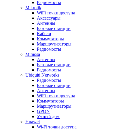
Радиомосты
Mikrotik
WiFi точки доступа
Аксессуары
Антенны
Базовые станции
Кабели
Коммутаторы
Маршрутизаторы
Радиомосты
Mimosa
Антенны
Базовые станции
Радиомосты
Ubiquiti Networks
Радиомосты
Базовые станции
Антенны
WiFi точки доступа
Коммутаторы
Маршрутизаторы
GPON
Умный дом
Huawei
Wi-Fi точки доступа