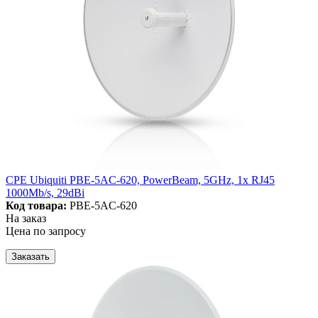
CPE Ubiquiti PBE-5AC-620, PowerBeam, 5GHz, 1x RJ45
1000Mb/s, 29dBi
Код товара:
PBE-5AC-620
На заказ
Цена по запросу
Заказать