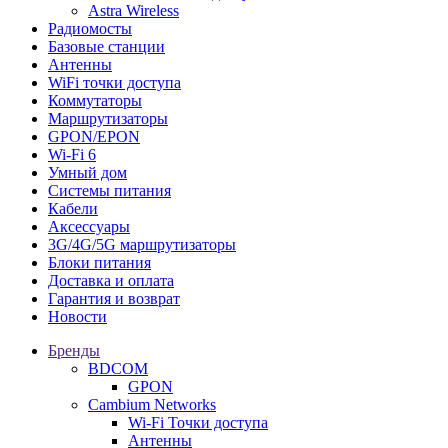
Astra Wireless
Радиомосты
Базовые станции
Антенны
WiFi точки доступа
Коммутаторы
Маршрутизаторы
GPON/EPON
Wi-Fi 6
Умный дом
Системы питания
Кабели
Аксессуары
3G/4G/5G маршрутизаторы
Блоки питания
Доставка и оплата
Гарантия и возврат
Новости
Бренды
BDCOM
GPON
Cambium Networks
Wi-Fi Точки доступа
Антенны