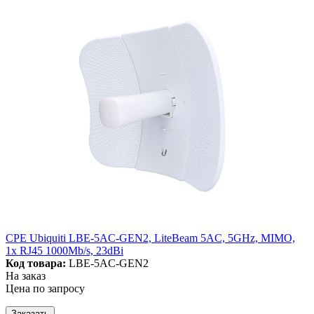
CPE Ubiquiti LBE-5AC-GEN2, LiteBeam 5AC, 5GHz, MIMO,
1x RJ45 1000Mb/s, 23dBi
Код товара:
LBE-5AC-GEN2
На заказ
Цена по запросу
Заказать