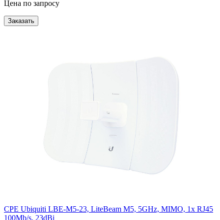
Цена по запросу
Заказать
CPE Ubiquiti LBE-M5-23, LiteBeam M5, 5GHz, MIMO, 1x RJ45
100Mb/s, 23dBi