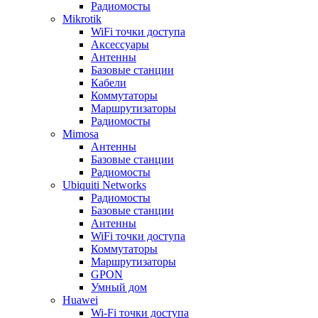
Радиомосты
Mikrotik
WiFi точки доступа
Аксессуары
Антенны
Базовые станции
Кабели
Коммутаторы
Маршрутизаторы
Радиомосты
Mimosa
Антенны
Базовые станции
Радиомосты
Ubiquiti Networks
Радиомосты
Базовые станции
Антенны
WiFi точки доступа
Коммутаторы
Маршрутизаторы
GPON
Умный дом
Huawei
Wi-Fi точки доступа