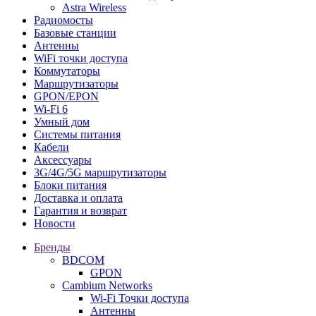
Astra Wireless
Радиомосты
Базовые станции
Антенны
WiFi точки доступа
Коммутаторы
Маршрутизаторы
GPON/EPON
Wi-Fi 6
Умный дом
Системы питания
Кабели
Аксессуары
3G/4G/5G маршрутизаторы
Блоки питания
Доставка и оплата
Гарантия и возврат
Новости
Бренды
BDCOM
GPON
Cambium Networks
Wi-Fi Точки доступа
Антенны