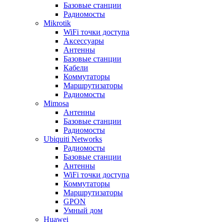
Базовые станции
Радиомосты
Mikrotik
WiFi точки доступа
Аксессуары
Антенны
Базовые станции
Кабели
Коммутаторы
Маршрутизаторы
Радиомосты
Mimosa
Антенны
Базовые станции
Радиомосты
Ubiquiti Networks
Радиомосты
Базовые станции
Антенны
WiFi точки доступа
Коммутаторы
Маршрутизаторы
GPON
Умный дом
Huawei