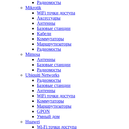
Радиомосты
Mikrotik
WiFi точки доступа
Аксессуары
Антенны
Базовые станции
Кабели
Коммутаторы
Маршрутизаторы
Радиомосты
Mimosa
Антенны
Базовые станции
Радиомосты
Ubiquiti Networks
Радиомосты
Базовые станции
Антенны
WiFi точки доступа
Коммутаторы
Маршрутизаторы
GPON
Умный дом
Huawei
Wi-Fi точки доступа