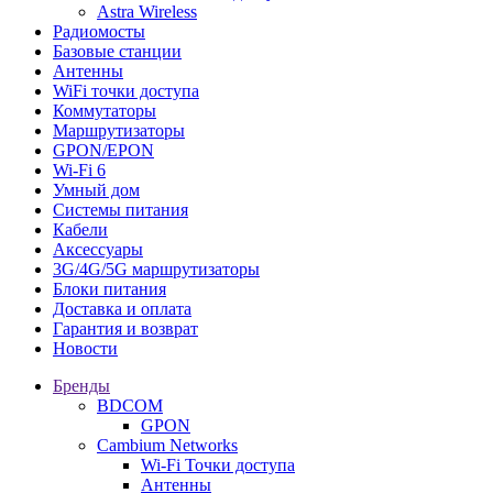
Astra Wireless
Радиомосты
Базовые станции
Антенны
WiFi точки доступа
Коммутаторы
Маршрутизаторы
GPON/EPON
Wi-Fi 6
Умный дом
Системы питания
Кабели
Аксессуары
3G/4G/5G маршрутизаторы
Блоки питания
Доставка и оплата
Гарантия и возврат
Новости
Бренды
BDCOM
GPON
Cambium Networks
Wi-Fi Точки доступа
Антенны