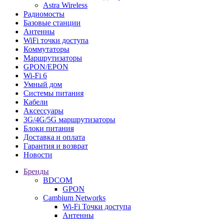
Astra Wireless
Радиомосты
Базовые станции
Антенны
WiFi точки доступа
Коммутаторы
Маршрутизаторы
GPON/EPON
Wi-Fi 6
Умный дом
Системы питания
Кабели
Аксессуары
3G/4G/5G маршрутизаторы
Блоки питания
Доставка и оплата
Гарантия и возврат
Новости
Бренды
BDCOM
GPON
Cambium Networks
Wi-Fi Точки доступа
Антенны