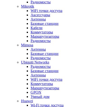
Радиомосты
Mikrotik
WiFi точки доступа
Аксессуары
Антенны
Базовые станции
Кабели
Коммутаторы
Маршрутизаторы
Радиомосты
Mimosa
Антенны
Базовые станции
Радиомосты
Ubiquiti Networks
Радиомосты
Базовые станции
Антенны
WiFi точки доступа
Коммутаторы
Маршрутизаторы
GPON
Умный дом
Huawei
Wi-Fi точки доступа