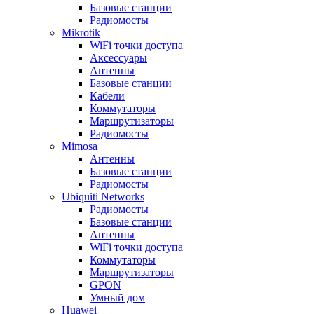
Базовые станции
Радиомосты
Mikrotik
WiFi точки доступа
Аксессуары
Антенны
Базовые станции
Кабели
Коммутаторы
Маршрутизаторы
Радиомосты
Mimosa
Антенны
Базовые станции
Радиомосты
Ubiquiti Networks
Радиомосты
Базовые станции
Антенны
WiFi точки доступа
Коммутаторы
Маршрутизаторы
GPON
Умный дом
Huawei