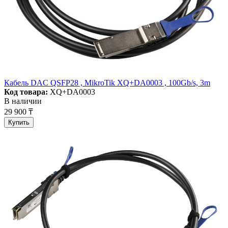
Кабель DAC QSFP28 , MikroTik XQ+DA0003 , 100Gb/s, 3m
Код товара:
XQ+DA0003
В наличии
29 900 ₸
Купить