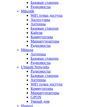
Базовые станции
Радиомосты
Mikrotik
WiFi точки доступа
Аксессуары
Антенны
Базовые станции
Кабели
Коммутаторы
Маршрутизаторы
Радиомосты
Mimosa
Антенны
Базовые станции
Радиомосты
Ubiquiti Networks
Радиомосты
Базовые станции
Антенны
WiFi точки доступа
Коммутаторы
Маршрутизаторы
GPON
Умный дом
Huawei