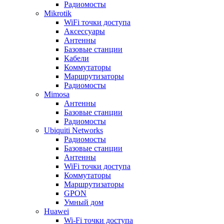
Радиомосты
Mikrotik
WiFi точки доступа
Аксессуары
Антенны
Базовые станции
Кабели
Коммутаторы
Маршрутизаторы
Радиомосты
Mimosa
Антенны
Базовые станции
Радиомосты
Ubiquiti Networks
Радиомосты
Базовые станции
Антенны
WiFi точки доступа
Коммутаторы
Маршрутизаторы
GPON
Умный дом
Huawei
Wi-Fi точки доступа