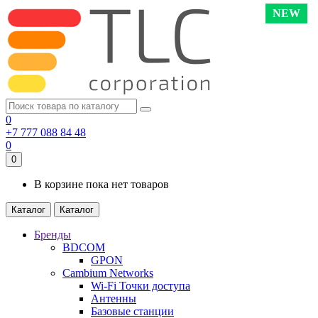
NEW
NEW
0
+7 777 088 84 48
0
0
В корзине пока нет товаров
Каталог
Каталог
Бренды
BDCOM
GPON
Cambium Networks
Wi-Fi Точки доступа
Антенны
Базовые станции