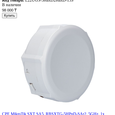
Код товара:
L22UGS-5HaxD2HaxD-15S
В наличии
98 000 ₸
Купить
CPE MikroTik SXT SA5, RBSXTG-5HPnD-SAr2, 5GHz, 1x