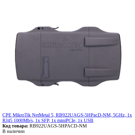
CPE MikroTik NetMetal 5, RB922UAGS-5HPacD-NM, 5GHz, 1x
RJ45 1000Mb/s, 1x SFP, 1x miniPCIe, 1x USB
Код товара:
RB922UAGS-5HPACD-NM
В наличии