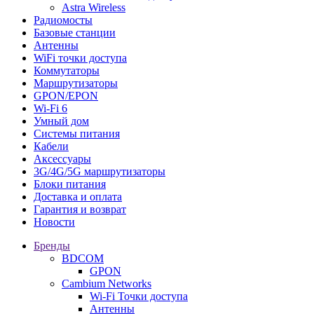
Astra Wireless
Радиомосты
Базовые станции
Антенны
WiFi точки доступа
Коммутаторы
Маршрутизаторы
GPON/EPON
Wi-Fi 6
Умный дом
Системы питания
Кабели
Аксессуары
3G/4G/5G маршрутизаторы
Блоки питания
Доставка и оплата
Гарантия и возврат
Новости
Бренды
BDCOM
GPON
Cambium Networks
Wi-Fi Точки доступа
Антенны