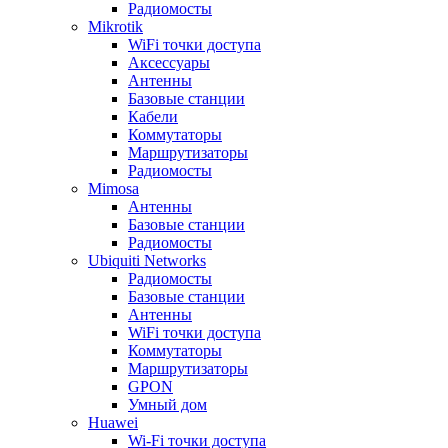
Радиомосты
Mikrotik
WiFi точки доступа
Аксессуары
Антенны
Базовые станции
Кабели
Коммутаторы
Маршрутизаторы
Радиомосты
Mimosa
Антенны
Базовые станции
Радиомосты
Ubiquiti Networks
Радиомосты
Базовые станции
Антенны
WiFi точки доступа
Коммутаторы
Маршрутизаторы
GPON
Умный дом
Huawei
Wi-Fi точки доступа