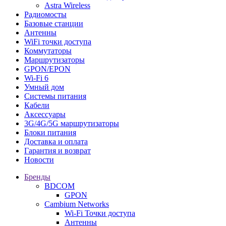
Astra Wireless
Радиомосты
Базовые станции
Антенны
WiFi точки доступа
Коммутаторы
Маршрутизаторы
GPON/EPON
Wi-Fi 6
Умный дом
Системы питания
Кабели
Аксессуары
3G/4G/5G маршрутизаторы
Блоки питания
Доставка и оплата
Гарантия и возврат
Новости
Бренды
BDCOM
GPON
Cambium Networks
Wi-Fi Точки доступа
Антенны