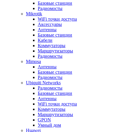
Базовые станции
Радиомосты
Mikrotik
WiFi точки доступа
Аксессуары
Антенны
Базовые станции
Кабели
Коммутаторы
Маршрутизаторы
Радиомосты
Mimosa
Антенны
Базовые станции
Радиомосты
Ubiquiti Networks
Радиомосты
Базовые станции
Антенны
WiFi точки доступа
Коммутаторы
Маршрутизаторы
GPON
Умный дом
Huawei