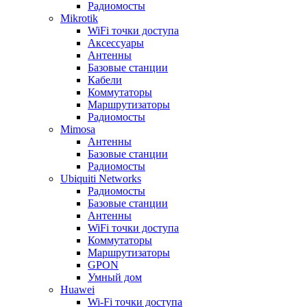
Радиомосты
Mikrotik
WiFi точки доступа
Аксессуары
Антенны
Базовые станции
Кабели
Коммутаторы
Маршрутизаторы
Радиомосты
Mimosa
Антенны
Базовые станции
Радиомосты
Ubiquiti Networks
Радиомосты
Базовые станции
Антенны
WiFi точки доступа
Коммутаторы
Маршрутизаторы
GPON
Умный дом
Huawei
Wi-Fi точки доступа