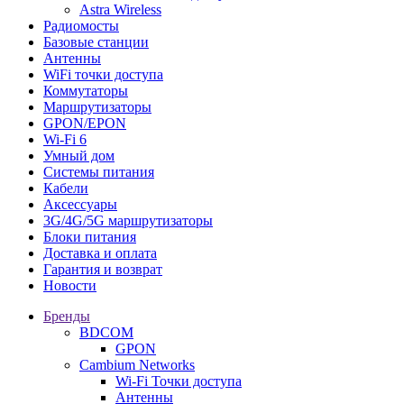
Astra Wireless
Радиомосты
Базовые станции
Антенны
WiFi точки доступа
Коммутаторы
Маршрутизаторы
GPON/EPON
Wi-Fi 6
Умный дом
Системы питания
Кабели
Аксессуары
3G/4G/5G маршрутизаторы
Блоки питания
Доставка и оплата
Гарантия и возврат
Новости
Бренды
BDCOM
GPON
Cambium Networks
Wi-Fi Точки доступа
Антенны