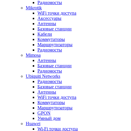
Радиомосты
Mikrotik
WiFi точки доступа
Аксессуары
Антенны
Базовые станции
Кабели
Коммутаторы
Маршрутизаторы
Радиомосты
Mimosa
Антенны
Базовые станции
Радиомосты
Ubiquiti Networks
Радиомосты
Базовые станции
Антенны
WiFi точки доступа
Коммутаторы
Маршрутизаторы
GPON
Умный дом
Huawei
Wi-Fi точки доступа