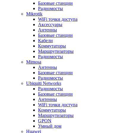
Базовые станции
Радиомосты
Mikrotik
WiFi точки доступа
Аксессуары
Антенны
Базовые станции
Кабели
Коммутаторы
Маршрутизаторы
Радиомосты
Mimosa
Антенны
Базовые станции
Радиомосты
Ubiquiti Networks
Радиомосты
Базовые станции
Антенны
WiFi точки доступа
Коммутаторы
Маршрутизаторы
GPON
Умный дом
Huawei