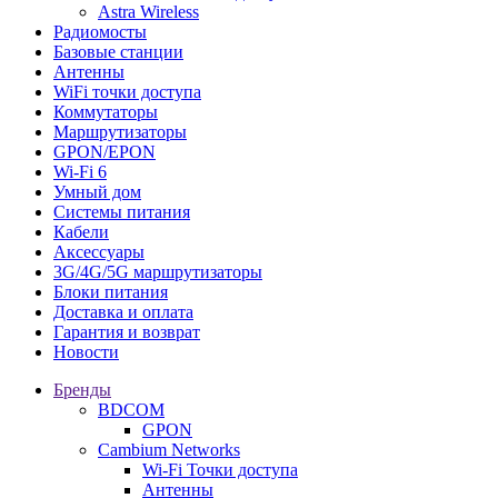
Astra Wireless
Радиомосты
Базовые станции
Антенны
WiFi точки доступа
Коммутаторы
Маршрутизаторы
GPON/EPON
Wi-Fi 6
Умный дом
Системы питания
Кабели
Аксессуары
3G/4G/5G маршрутизаторы
Блоки питания
Доставка и оплата
Гарантия и возврат
Новости
Бренды
BDCOM
GPON
Cambium Networks
Wi-Fi Точки доступа
Антенны