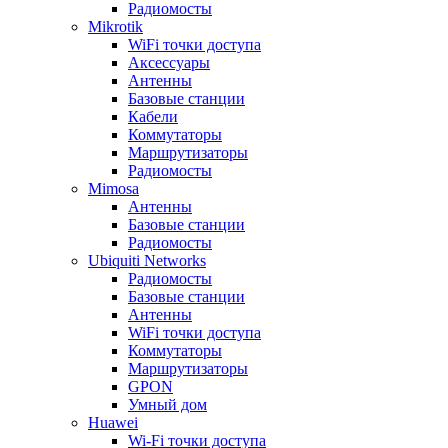
Радиомосты
Mikrotik
WiFi точки доступа
Аксессуары
Антенны
Базовые станции
Кабели
Коммутаторы
Маршрутизаторы
Радиомосты
Mimosa
Антенны
Базовые станции
Радиомосты
Ubiquiti Networks
Радиомосты
Базовые станции
Антенны
WiFi точки доступа
Коммутаторы
Маршрутизаторы
GPON
Умный дом
Huawei
Wi-Fi точки доступа