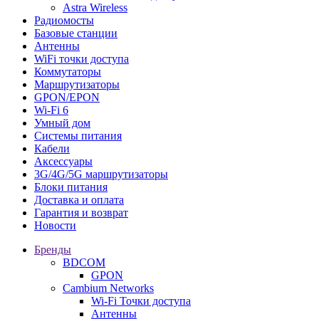
Astra Wireless
Радиомосты
Базовые станции
Антенны
WiFi точки доступа
Коммутаторы
Маршрутизаторы
GPON/EPON
Wi-Fi 6
Умный дом
Системы питания
Кабели
Аксессуары
3G/4G/5G маршрутизаторы
Блоки питания
Доставка и оплата
Гарантия и возврат
Новости
Бренды
BDCOM
GPON
Cambium Networks
Wi-Fi Точки доступа
Антенны