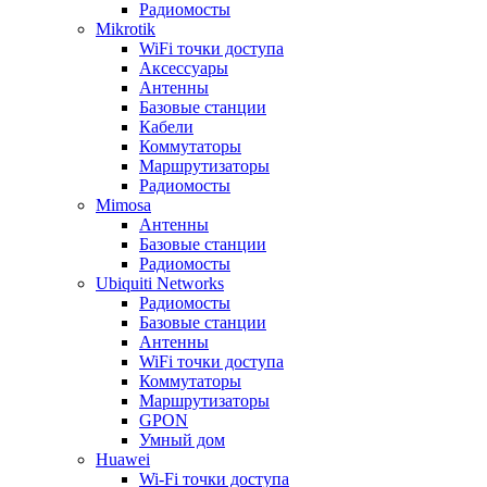
Радиомосты
Mikrotik
WiFi точки доступа
Аксессуары
Антенны
Базовые станции
Кабели
Коммутаторы
Маршрутизаторы
Радиомосты
Mimosa
Антенны
Базовые станции
Радиомосты
Ubiquiti Networks
Радиомосты
Базовые станции
Антенны
WiFi точки доступа
Коммутаторы
Маршрутизаторы
GPON
Умный дом
Huawei
Wi-Fi точки доступа