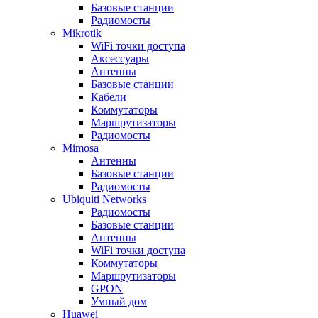
Базовые станции
Радиомосты
Mikrotik
WiFi точки доступа
Аксессуары
Антенны
Базовые станции
Кабели
Коммутаторы
Маршрутизаторы
Радиомосты
Mimosa
Антенны
Базовые станции
Радиомосты
Ubiquiti Networks
Радиомосты
Базовые станции
Антенны
WiFi точки доступа
Коммутаторы
Маршрутизаторы
GPON
Умный дом
Huawei