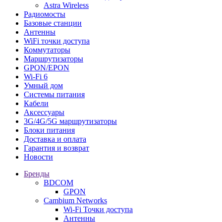
Astra Wireless
Радиомосты
Базовые станции
Антенны
WiFi точки доступа
Коммутаторы
Маршрутизаторы
GPON/EPON
Wi-Fi 6
Умный дом
Системы питания
Кабели
Аксессуары
3G/4G/5G маршрутизаторы
Блоки питания
Доставка и оплата
Гарантия и возврат
Новости
Бренды
BDCOM
GPON
Cambium Networks
Wi-Fi Точки доступа
Антенны