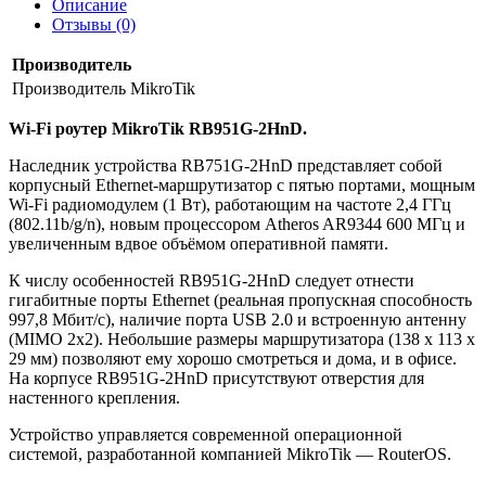
Описание
Отзывы (0)
Производитель
Производитель
MikroTik
Wi-Fi роутер MikroTik RB951G-2HnD.
Наследник устройства RB751G-2HnD представляет собой
корпусный Ethernet-маршрутизатор с пятью портами, мощным
Wi-Fi радиомодулем (1 Вт), работающим на частоте 2,4 ГГц
(802.11b/g/n), новым процессором Atheros AR9344 600 МГц и
увеличенным вдвое объёмом оперативной памяти.
К числу особенностей RB951G-2HnD следует отнести
гигабитные порты Ethernet (реальная пропускная способность
997,8 Мбит/с), наличие порта USB 2.0 и встроенную антенну
(MIMO 2x2). Небольшие размеры маршрутизатора (138 x 113 x
29 мм) позволяют ему хорошо смотреться и дома, и в офисе.
На корпусе RB951G-2HnD присутствуют отверстия для
настенного крепления.
Устройство управляется современной операционной
системой, разработанной компанией MikroTik — RouterOS.