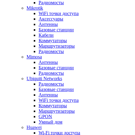
Радиомосты
Mikrotik
WiFi точки доступа
Аксессуары
Антенны
Базовые станции
Кабели
Коммутаторы
Маршрутизаторы
Радиомосты
Mimosa
Антенны
Базовые станции
Радиомосты
Ubiquiti Networks
Радиомосты
Базовые станции
Антенны
WiFi точки доступа
Коммутаторы
Маршрутизаторы
GPON
Умный дом
Huawei
Wi-Fi точки доступа