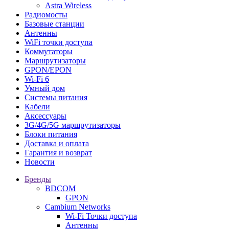
Astra Wireless
Радиомосты
Базовые станции
Антенны
WiFi точки доступа
Коммутаторы
Маршрутизаторы
GPON/EPON
Wi-Fi 6
Умный дом
Системы питания
Кабели
Аксессуары
3G/4G/5G маршрутизаторы
Блоки питания
Доставка и оплата
Гарантия и возврат
Новости
Бренды
BDCOM
GPON
Cambium Networks
Wi-Fi Точки доступа
Антенны