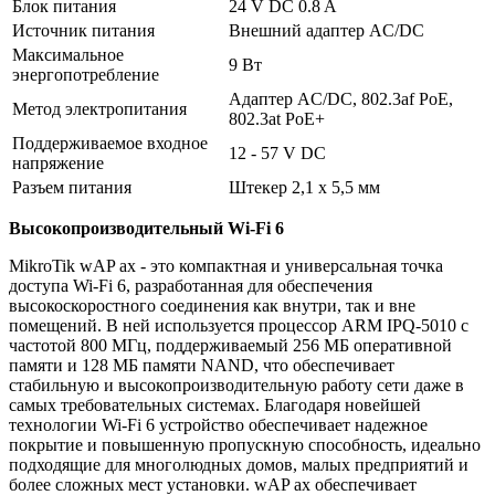
Блок питания
24 V DC 0.8 A
Источник питания
Внешний адаптер AC/DC
Максимальное
9 Вт
энергопотребление
Адаптер AC/DC, 802.3af PoE,
Метод электропитания
802.3at PoE+
Поддерживаемое входное
12 - 57 V DC
напряжение
Разъем питания
Штекер 2,1 x 5,5 мм
Высокопроизводительный Wi-Fi 6
MikroTik wAP ax - это компактная и универсальная точка
доступа Wi-Fi 6, разработанная для обеспечения
высокоскоростного соединения как внутри, так и вне
помещений. В ней используется процессор ARM IPQ-5010 с
частотой 800 МГц, поддерживаемый 256 МБ оперативной
памяти и 128 МБ памяти NAND, что обеспечивает
стабильную и высокопроизводительную работу сети даже в
самых требовательных системах. Благодаря новейшей
технологии Wi-Fi 6 устройство обеспечивает надежное
покрытие и повышенную пропускную способность, идеально
подходящие для многолюдных домов, малых предприятий и
более сложных мест установки. wAP ax обеспечивает