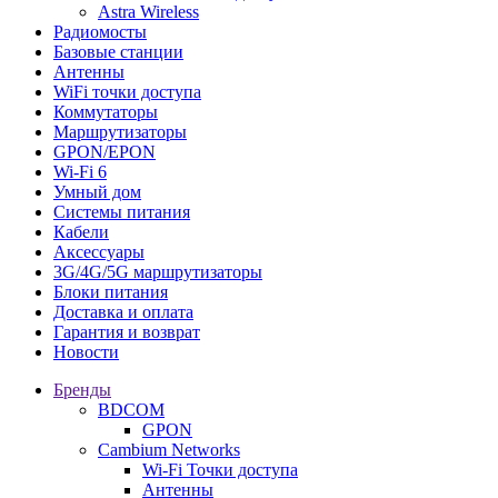
Astra Wireless
Радиомосты
Базовые станции
Антенны
WiFi точки доступа
Коммутаторы
Маршрутизаторы
GPON/EPON
Wi-Fi 6
Умный дом
Системы питания
Кабели
Аксессуары
3G/4G/5G маршрутизаторы
Блоки питания
Доставка и оплата
Гарантия и возврат
Новости
Бренды
BDCOM
GPON
Cambium Networks
Wi-Fi Точки доступа
Антенны