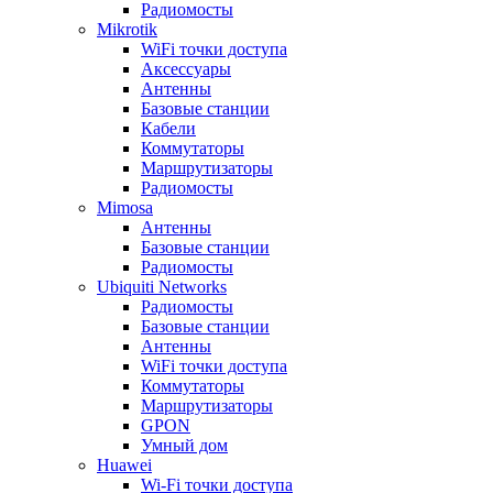
Радиомосты
Mikrotik
WiFi точки доступа
Аксессуары
Антенны
Базовые станции
Кабели
Коммутаторы
Маршрутизаторы
Радиомосты
Mimosa
Антенны
Базовые станции
Радиомосты
Ubiquiti Networks
Радиомосты
Базовые станции
Антенны
WiFi точки доступа
Коммутаторы
Маршрутизаторы
GPON
Умный дом
Huawei
Wi-Fi точки доступа