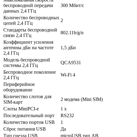
беспроводной передачи
300 Мбит/с
данных 2,4 ГГц
Количество беспроводных
2
цепей 2,4 ГГц
Стандарты беспроводной
802.11b/g/n
связи 2,4 ГГц
Коэффициент усиления
антенны дБи на частоте
1,5 дБи
2,4 ГГц
Модель беспроводной
QCA9531
системы 2,4 ГГц
Беспроводное поколение
Wi-Fi 4
2,4 ГГц
Периферийное
оборудование
Количество слотов для
2 модема (Mini SIM)
SIM-карт
Слоты MiniPCI-e
1 x
Последовательный порт
RS232
Количество портов USB
1
Сброс питания USB
Да
Тип гнезда USB
microUSB тип AB