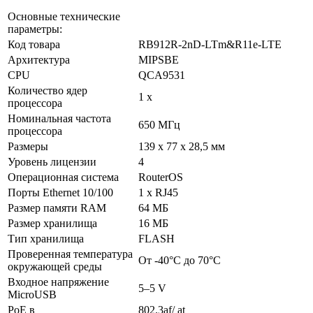
Основные технические
параметры:
Код товара
RB912R-2nD-LTm&R11e-LTE
Архитектура
MIPSBE
CPU
QCA9531
Количество ядер
1 x
процессора
Номинальная частота
650 МГц
процессора
Размеры
139 x 77 x 28,5 мм
Уровень лицензии
4
Операционная система
RouterOS
Порты Ethernet 10/100
1 x RJ45
Размер памяти RAM
64 МБ
Размер хранилища
16 МБ
Тип хранилища
FLASH
Проверенная температура
От -40°C до 70°C
окружающей среды
Входное напряжение
5–5 V
MicroUSB
PoE в
802.3af/ at