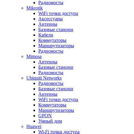
Радиомосты
Mikrotik
WiFi точки доступа
Аксессуары
Антенны
Базовые станции
Кабели
Коммутаторы
Маршрутизаторы
Радиомосты
Mimosa
Антенны
Базовые станции
Радиомосты
Ubiquiti Networks
Радиомосты
Базовые станции
Антенны
WiFi точки доступа
Коммутаторы
Маршрутизаторы
GPON
Умный дом
Huawei
Wi-Fi точки доступа