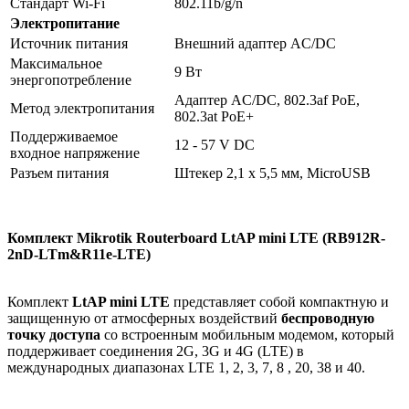
Стандарт Wi-Fi
802.11b/g/n
Электропитание
Источник питания
Внешний адаптер AC/DC
Максимальное
9 Вт
энергопотребление
Адаптер AC/DC, 802.3af PoE,
Метод электропитания
802.3at PoE+
Поддерживаемое
12 - 57 V DC
входное напряжение
Разъем питания
Штекер 2,1 x 5,5 мм, MicroUSB
Комплект Mikrotik Routerboard LtAP mini LTE (RB912R-
2nD-LTm&R11e-LTE)
Комплект
LtAP mini LTE
представляет собой компактную и
защищенную от атмосферных воздействий
беспроводную
точку доступа
со встроенным мобильным модемом, который
поддерживает соединения 2G, 3G и 4G (LTE) в
международных диапазонах LTE 1, 2, 3, 7, 8 , 20, 38 и 40.