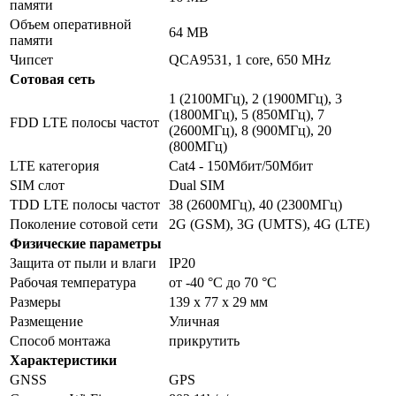
памяти
Объем оперативной
64 MB
памяти
Чипсет
QCA9531, 1 core, 650 MHz
Сотовая сеть
1 (2100МГц), 2 (1900МГц), 3
(1800МГц), 5 (850МГц), 7
FDD LTE полосы частот
(2600МГц), 8 (900МГц), 20
(800МГц)
LTE категория
Cat4 - 150Мбит/50Мбит
SIM слот
Dual SIM
TDD LTE полосы частот
38 (2600МГц), 40 (2300МГц)
Поколение сотовой сети
2G (GSM), 3G (UMTS), 4G (LTE)
Физические параметры
Защита от пыли и влаги
IP20
Рабочая температура
от -40 °C до 70 °C
Размеры
139 x 77 x 29 мм
Размещение
Уличная
Способ монтажа
прикрутить
Характеристики
GNSS
GPS