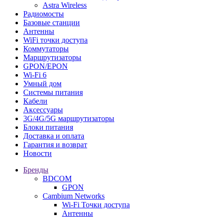
Astra Wireless
Радиомосты
Базовые станции
Антенны
WiFi точки доступа
Коммутаторы
Маршрутизаторы
GPON/EPON
Wi-Fi 6
Умный дом
Системы питания
Кабели
Аксессуары
3G/4G/5G маршрутизаторы
Блоки питания
Доставка и оплата
Гарантия и возврат
Новости
Бренды
BDCOM
GPON
Cambium Networks
Wi-Fi Точки доступа
Антенны