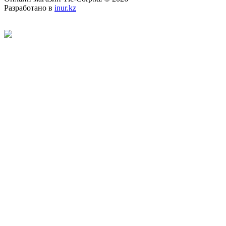
Разработано в
inur.kz