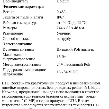
Производитель
Ubiquiti
Физические параметры
Вес, кг
0,468
Защита от пыли и влаги
IP67
Рабочая температура
от -40 °C до 55 °C
Размеры
244 x 82 x 48 мм
Размещение
Уличная
Способ монтажа
на трубу
Электропитание
Источник питания
Внешний PoE адаптер
Максимальное
15 Вт
энергопотребление
Метод электропитания
24V пассивный PoE
Поддерживаемое входное
18 - 54 V DC
напряжение
LTU Rocket - это краеугольный продукт в инновационной
линейке широкополосных беспроводных решений Ubiquiti
Networks, предназначенный для использования в качестве
высокопроизводительной базовой станции типа "точка-
многоточка" (PtMP) в серии продуктов LTU. В этом
устройстве используется запатентованная технология LTU