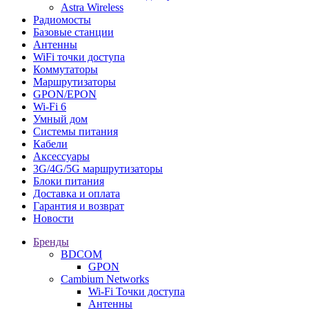
Astra Wireless
Радиомосты
Базовые станции
Антенны
WiFi точки доступа
Коммутаторы
Маршрутизаторы
GPON/EPON
Wi-Fi 6
Умный дом
Системы питания
Кабели
Аксессуары
3G/4G/5G маршрутизаторы
Блоки питания
Доставка и оплата
Гарантия и возврат
Новости
Бренды
BDCOM
GPON
Cambium Networks
Wi-Fi Точки доступа
Антенны