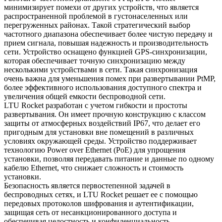
минимизирует помехи от других устройств, что является
распространенной проблемой в густонаселенных или
перегруженных районах. Такой стратегический выбор
частотного диапазона обеспечивает более чистую передачу и
прием сигнала, повышая надежность и производительность
сети. Устройство оснащено функцией GPS-синхронизации,
которая обеспечивает точную синхронизацию между
несколькими устройствами в сети. Такая синхронизация
очень важна для уменьшения помех при развертывании PtMP,
более эффективного использования доступного спектра и
увеличения общей емкости беспроводной сети.
LTU Rocket разработан с учетом гибкости и простоты
развертывания. Он имеет прочную конструкцию с классом
защиты от атмосферных воздействий IP67, что делает его
пригодным для установки вне помещений в различных
условиях окружающей среды. Устройство поддерживает
технологию Power over Ethernet (PoE) для упрощения
установки, позволяя передавать питание и данные по одному
кабелю Ethernet, что снижает сложность и стоимость
установки.
Безопасность является первостепенной задачей в
беспроводных сетях, и LTU Rocket решает ее с помощью
передовых протоколов шифрования и аутентификации,
защищая сеть от несанкционированного доступа и
обеспечивая целостность и конфиденциальность