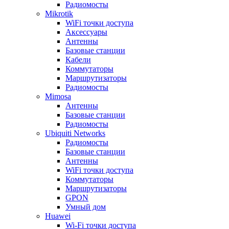
Радиомосты
Mikrotik
WiFi точки доступа
Аксессуары
Антенны
Базовые станции
Кабели
Коммутаторы
Маршрутизаторы
Радиомосты
Mimosa
Антенны
Базовые станции
Радиомосты
Ubiquiti Networks
Радиомосты
Базовые станции
Антенны
WiFi точки доступа
Коммутаторы
Маршрутизаторы
GPON
Умный дом
Huawei
Wi-Fi точки доступа