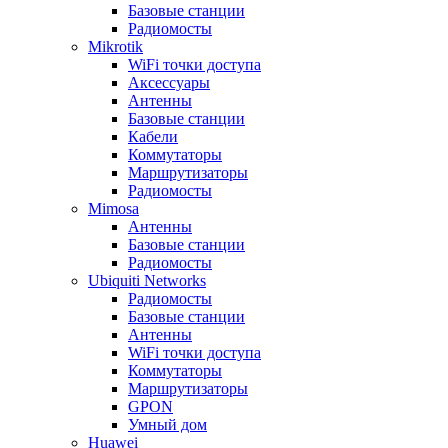
Базовые станции
Радиомосты
Mikrotik
WiFi точки доступа
Аксессуары
Антенны
Базовые станции
Кабели
Коммутаторы
Маршрутизаторы
Радиомосты
Mimosa
Антенны
Базовые станции
Радиомосты
Ubiquiti Networks
Радиомосты
Базовые станции
Антенны
WiFi точки доступа
Коммутаторы
Маршрутизаторы
GPON
Умный дом
Huawei