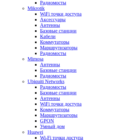
Радиомосты
Mikrotik
WiFi точки доступа
Аксессуары
Антенны
Базовые станции
Кабели
Коммутаторы
Маршрутизаторы
Радиомосты
Mimosa
Антенны
Базовые станции
Радиомосты
Ubiquiti Networks
Радиомосты
Базовые станции
Антенны
WiFi точки доступа
Коммутаторы
Маршрутизаторы
GPON
Умный дом
Huawei
Wi-Fi точки доступа