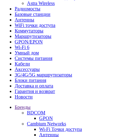
Astra Wireless
Радиомосты
Базовые станции
Антенны
WiFi точки доступа
Коммутаторы
Маршрутизаторы
GPON/EPON
Wi-Fi 6
Умный дом
Системы питания
Кабели
Аксессуары
3G/4G/5G маршрутизаторы
Блоки питания
Доставка и оплата
Гарантия и возврат
Новости
Бренды
BDCOM
GPON
Cambium Networks
Wi-Fi Точки доступа
Антенны