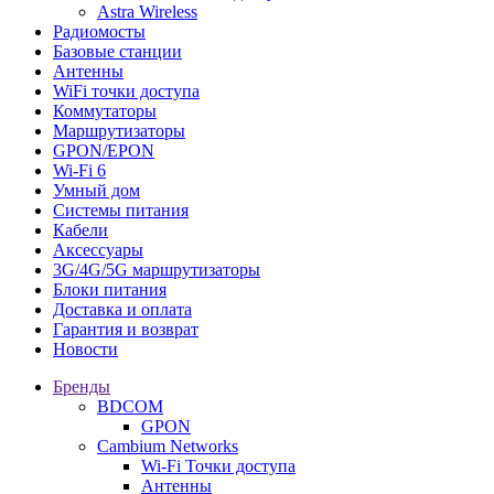
Astra Wireless
Радиомосты
Базовые станции
Антенны
WiFi точки доступа
Коммутаторы
Маршрутизаторы
GPON/EPON
Wi-Fi 6
Умный дом
Системы питания
Кабели
Аксессуары
3G/4G/5G маршрутизаторы
Блоки питания
Доставка и оплата
Гарантия и возврат
Новости
Бренды
BDCOM
GPON
Cambium Networks
Wi-Fi Точки доступа
Антенны