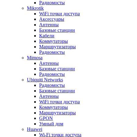
Радиомосты
Mikrotik
WiFi точки доступа
Аксессуары
Антенны
Базовые станции
Кабели
Коммутаторы
Маршрутизаторы
Радиомосты
Mimosa
Антенны
Базовые станции
Радиомосты
Ubiquiti Networks
Радиомосты
Базовые станции
Антенны
WiFi точки доступа
Коммутаторы
Маршрутизаторы
GPON
Умный дом
Huawei
Wi-Fi точки доступа