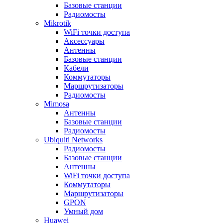
Базовые станции
Радиомосты
Mikrotik
WiFi точки доступа
Аксессуары
Антенны
Базовые станции
Кабели
Коммутаторы
Маршрутизаторы
Радиомосты
Mimosa
Антенны
Базовые станции
Радиомосты
Ubiquiti Networks
Радиомосты
Базовые станции
Антенны
WiFi точки доступа
Коммутаторы
Маршрутизаторы
GPON
Умный дом
Huawei