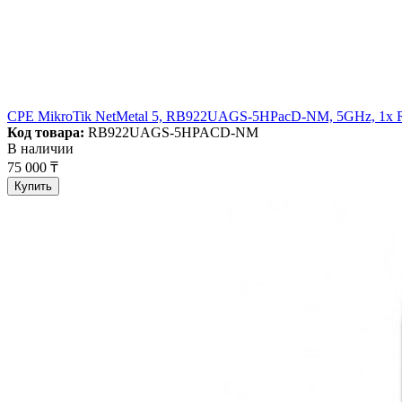
CPE MikroTik NetMetal 5, RB922UAGS-5HPacD-NM, 5GHz, 1x RJ
Код товара:
RB922UAGS-5HPACD-NM
В наличии
75 000 ₸
Купить