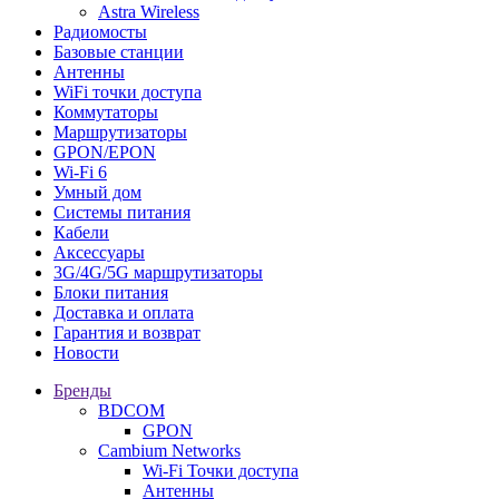
Astra Wireless
Радиомосты
Базовые станции
Антенны
WiFi точки доступа
Коммутаторы
Маршрутизаторы
GPON/EPON
Wi-Fi 6
Умный дом
Системы питания
Кабели
Аксессуары
3G/4G/5G маршрутизаторы
Блоки питания
Доставка и оплата
Гарантия и возврат
Новости
Бренды
BDCOM
GPON
Cambium Networks
Wi-Fi Точки доступа
Антенны