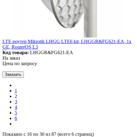
LTE-роутер Mikrotik LHGG LTE6 kit, LHGGR&FG621-EA, 1x
GE, RouterOS L3
Код товара:
LHGGR&FG621-EA
На заказ
Цена по запросу
Заказать
1
2
3
4
5
6
Показано с 16 по 30 из 87 (всего 6 страниц)