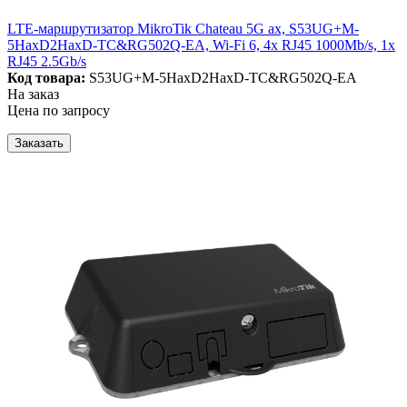
LTE-маршрутизатор MikroTik Chateau 5G ax, S53UG+M-
5HaxD2HaxD-TC&RG502Q-EA, Wi-Fi 6, 4x RJ45 1000Mb/s, 1x
RJ45 2.5Gb/s
Код товара:
S53UG+M-5HaxD2HaxD-TC&RG502Q-EA
На заказ
Цена по запросу
Заказать