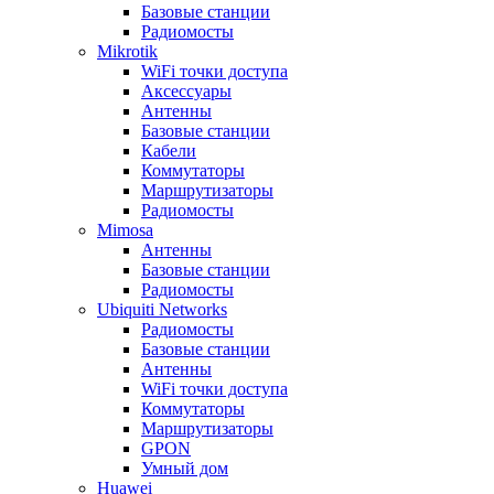
Базовые станции
Радиомосты
Mikrotik
WiFi точки доступа
Аксессуары
Антенны
Базовые станции
Кабели
Коммутаторы
Маршрутизаторы
Радиомосты
Mimosa
Антенны
Базовые станции
Радиомосты
Ubiquiti Networks
Радиомосты
Базовые станции
Антенны
WiFi точки доступа
Коммутаторы
Маршрутизаторы
GPON
Умный дом
Huawei