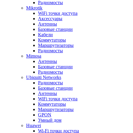
Радиомосты
Mikrotik
WiFi точки доступа
Аксессуары
Антенны
Базовые станции
Кабели
Коммутаторы
Маршрутизаторы
Радиомосты
Mimosa
Антенны
Базовые станции
Радиомосты
Ubiquiti Networks
Радиомосты
Базовые станции
Антенны
WiFi точки доступа
Коммутаторы
Маршрутизаторы
GPON
Умный дом
Huawei
Wi-Fi точки доступа