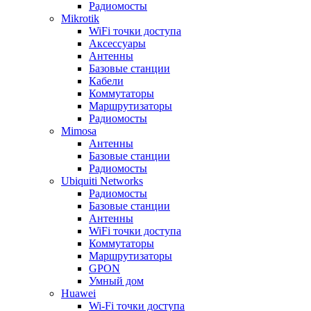
Радиомосты
Mikrotik
WiFi точки доступа
Аксессуары
Антенны
Базовые станции
Кабели
Коммутаторы
Маршрутизаторы
Радиомосты
Mimosa
Антенны
Базовые станции
Радиомосты
Ubiquiti Networks
Радиомосты
Базовые станции
Антенны
WiFi точки доступа
Коммутаторы
Маршрутизаторы
GPON
Умный дом
Huawei
Wi-Fi точки доступа