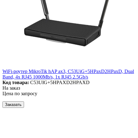
WiFi-роутер MikroTik hAP ax3, C53UiG+5HPaxD2HPaxD, Dual
Band, 4x RJ45 1000Mb/s, 1x RJ45 2.5Gb/s
Код товара:
C53UIG+5HPAXD2HPAXD
На заказ
Цена по запросу
Заказать