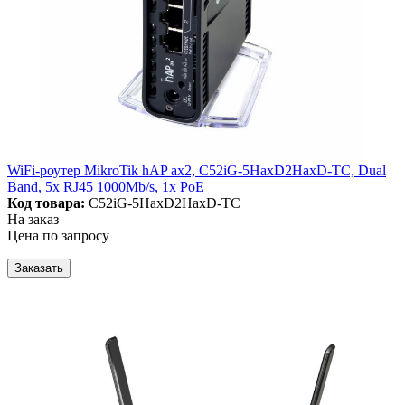
WiFi-роутер MikroTik hAP ax2, C52iG-5HaxD2HaxD-TC, Dual
Band, 5x RJ45 1000Mb/s, 1x PoE
Код товара:
C52iG-5HaxD2HaxD-TC
На заказ
Цена по запросу
Заказать