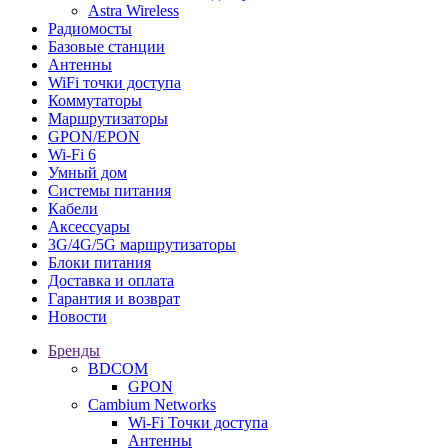
Astra Wireless
Радиомосты
Базовые станции
Антенны
WiFi точки доступа
Коммутаторы
Маршрутизаторы
GPON/EPON
Wi-Fi 6
Умный дом
Системы питания
Кабели
Аксессуары
3G/4G/5G маршрутизаторы
Блоки питания
Доставка и оплата
Гарантия и возврат
Новости
Бренды
BDCOM
GPON
Cambium Networks
Wi-Fi Точки доступа
Антенны