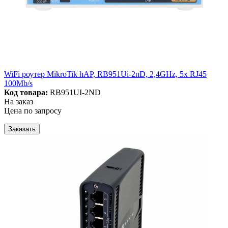
WiFi роутер MikroTik hAP, RB951Ui-2nD, 2,4GHz, 5x RJ45
100Mb/s
Код товара:
RB951UI-2ND
На заказ
Цена по запросу
Заказать