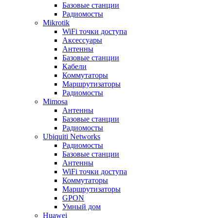
Базовые станции
Радиомосты
Mikrotik
WiFi точки доступа
Аксессуары
Антенны
Базовые станции
Кабели
Коммутаторы
Маршрутизаторы
Радиомосты
Mimosa
Антенны
Базовые станции
Радиомосты
Ubiquiti Networks
Радиомосты
Базовые станции
Антенны
WiFi точки доступа
Коммутаторы
Маршрутизаторы
GPON
Умный дом
Huawei