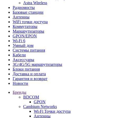
Astra Wireless
Радиомосты
Базовые станции
Антенны
WiFi точки доступа
Коммутаторы
Маршрутизаторы
GPON/EPON
Wi-Fi 6
Умный дом
Системы питания
Кабели
Аксессуары
3G/4G/5G маршрутизаторы
Блоки питания
Доставка и оплата
Гарантия и возврат
Новости
Бренды
BDCOM
GPON
Cambium Networks
Wi-Fi Точки доступа
Антенны