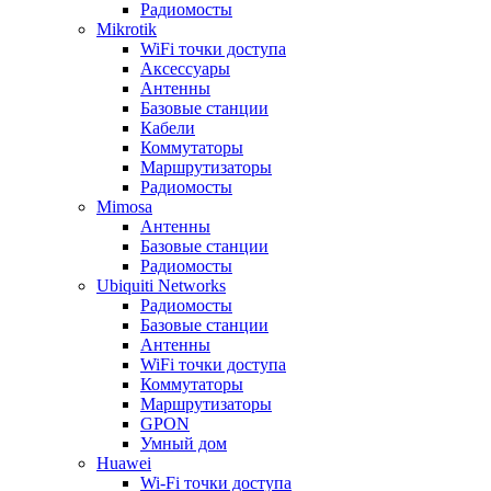
Радиомосты
Mikrotik
WiFi точки доступа
Аксессуары
Антенны
Базовые станции
Кабели
Коммутаторы
Маршрутизаторы
Радиомосты
Mimosa
Антенны
Базовые станции
Радиомосты
Ubiquiti Networks
Радиомосты
Базовые станции
Антенны
WiFi точки доступа
Коммутаторы
Маршрутизаторы
GPON
Умный дом
Huawei
Wi-Fi точки доступа