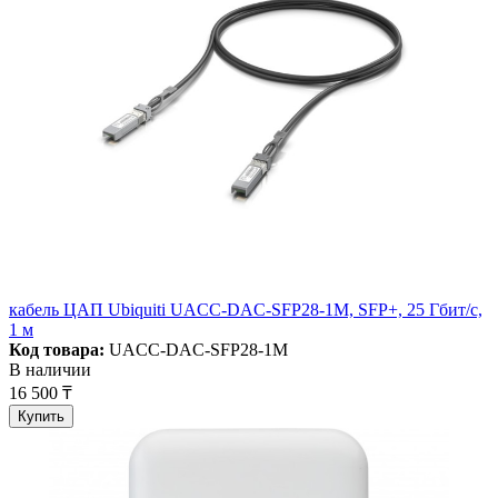
кабель ЦАП Ubiquiti UACC-DAC-SFP28-1M, SFP+, 25 Гбит/с,
1 м
Код товара:
UACC-DAC-SFP28-1M
В наличии
16 500 ₸
Купить