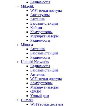
Радиомосты
Mikrotik
WiFi точки доступа
Аксессуары
Антенны
Базовые станции
Кабели
Коммутаторы
Маршрутизаторы
Радиомосты
Mimosa
Антенны
Базовые станции
Радиомосты
Ubiquiti Networks
Радиомосты
Базовые станции
Антенны
WiFi точки доступа
Коммутаторы
Маршрутизаторы
GPON
Умный дом
Huawei
Wi-Fi точки доступа