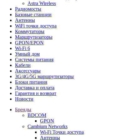
Astra Wireless
Радиомосты
Базовые станции
Антенны
WiFi точки доступа
Коммутаторы
Маршрутизаторы
GPON/EPON
Wi-Fi 6
Умный дом
Системы питания
Кабели
Аксессуары
3G/4G/5G маршрутизаторы
Блоки питания
Доставка и оплата
Гарантия и возврат
Новости
Бренды
BDCOM
GPON
Cambium Networks
Wi-Fi Точки доступа
Антенны