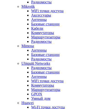
Радиомосты
Mikrotik
WiFi точки доступа
Аксессуары
Антенны
Базовые станции
Кабели
Коммутаторы
Маршрутизаторы
Радиомосты
Mimosa
Антенны
Базовые станции
Радиомосты
Ubiquiti Networks
Радиомосты
Базовые станции
Антенны
WiFi точки доступа
Коммутаторы
Маршрутизаторы
GPON
Умный дом
Huawei
Wi-Fi точки доступа