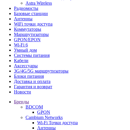
Astra Wireless
Радиомосты
Базовые станции
Антенны
WiFi точки доступа
Коммутаторы
Маршрутизаторы
GPON/EPON
Wi-Fi 6
Умный дом
Системы питания
Кабели
Аксессуары
3G/4G/5G маршрутизаторы
Блоки питания
Доставка и оплата
Гарантия и возврат
Новости
Бренды
BDCOM
GPON
Cambium Networks
Wi-Fi Точки доступа
Антенны