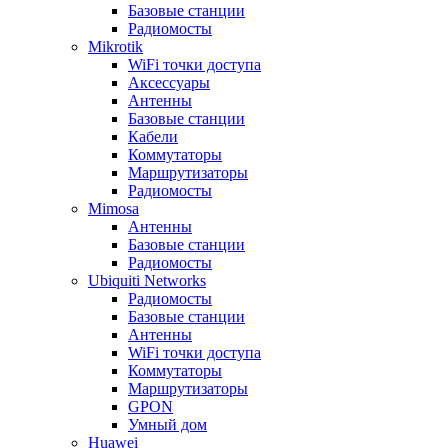
Базовые станции
Радиомосты
Mikrotik
WiFi точки доступа
Аксессуары
Антенны
Базовые станции
Кабели
Коммутаторы
Маршрутизаторы
Радиомосты
Mimosa
Антенны
Базовые станции
Радиомосты
Ubiquiti Networks
Радиомосты
Базовые станции
Антенны
WiFi точки доступа
Коммутаторы
Маршрутизаторы
GPON
Умный дом
Huawei