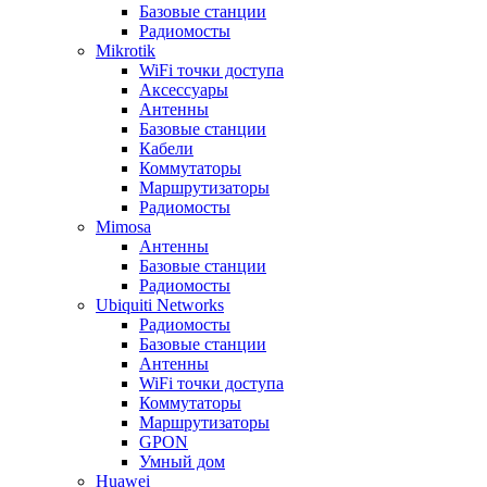
Базовые станции
Радиомосты
Mikrotik
WiFi точки доступа
Аксессуары
Антенны
Базовые станции
Кабели
Коммутаторы
Маршрутизаторы
Радиомосты
Mimosa
Антенны
Базовые станции
Радиомосты
Ubiquiti Networks
Радиомосты
Базовые станции
Антенны
WiFi точки доступа
Коммутаторы
Маршрутизаторы
GPON
Умный дом
Huawei