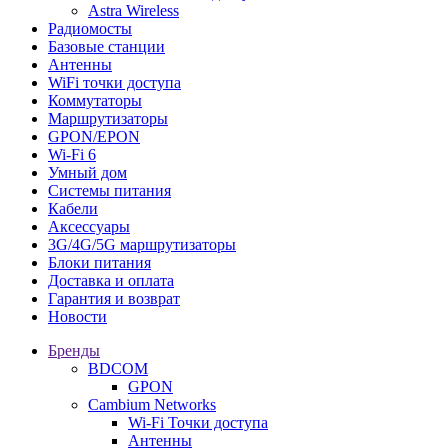
Astra Wireless
Радиомосты
Базовые станции
Антенны
WiFi точки доступа
Коммутаторы
Маршрутизаторы
GPON/EPON
Wi-Fi 6
Умный дом
Системы питания
Кабели
Аксессуары
3G/4G/5G маршрутизаторы
Блоки питания
Доставка и оплата
Гарантия и возврат
Новости
Бренды
BDCOM
GPON
Cambium Networks
Wi-Fi Точки доступа
Антенны