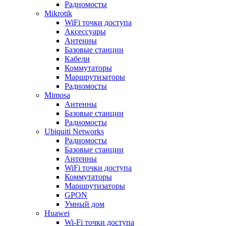
Радиомосты
Mikrotik
WiFi точки доступа
Аксессуары
Антенны
Базовые станции
Кабели
Коммутаторы
Маршрутизаторы
Радиомосты
Mimosa
Антенны
Базовые станции
Радиомосты
Ubiquiti Networks
Радиомосты
Базовые станции
Антенны
WiFi точки доступа
Коммутаторы
Маршрутизаторы
GPON
Умный дом
Huawei
Wi-Fi точки доступа