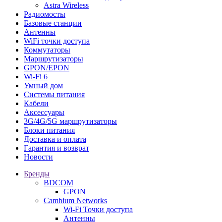
Astra Wireless
Радиомосты
Базовые станции
Антенны
WiFi точки доступа
Коммутаторы
Маршрутизаторы
GPON/EPON
Wi-Fi 6
Умный дом
Системы питания
Кабели
Аксессуары
3G/4G/5G маршрутизаторы
Блоки питания
Доставка и оплата
Гарантия и возврат
Новости
Бренды
BDCOM
GPON
Cambium Networks
Wi-Fi Точки доступа
Антенны