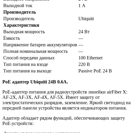
Выходной ток
1 А
Производитель
Производитель
Ubiquiti
Характеристики
Выходная мощность
24 Вт
Ёмкость
—
Напряжение батареи аккумуляторов
—
Полная номинальная мощность
—
Способ передачи данных
100 Ethernet
Тип питания на входе
220 В
Тип питания на выходе
Passive PoE 24 В
PoE адаптер Ubiquiti 24В 0.6А.
PoE-адаптер питания для радиоустройств линейки airFiber X:
AF-2X, AF-3X, AF-4X, AF-5X. Имеет защиту от
электростатических разрядов, заземление. Яркий светодиод на
передней панели устройства является индикатором питания.
Адаптер обладает рядом функций, обеспечивающих защиту
PoE-устройств: