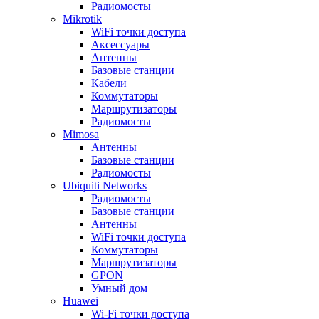
Радиомосты
Mikrotik
WiFi точки доступа
Аксессуары
Антенны
Базовые станции
Кабели
Коммутаторы
Маршрутизаторы
Радиомосты
Mimosa
Антенны
Базовые станции
Радиомосты
Ubiquiti Networks
Радиомосты
Базовые станции
Антенны
WiFi точки доступа
Коммутаторы
Маршрутизаторы
GPON
Умный дом
Huawei
Wi-Fi точки доступа