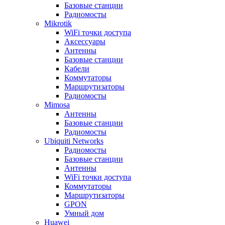
Базовые станции
Радиомосты
Mikrotik
WiFi точки доступа
Аксессуары
Антенны
Базовые станции
Кабели
Коммутаторы
Маршрутизаторы
Радиомосты
Mimosa
Антенны
Базовые станции
Радиомосты
Ubiquiti Networks
Радиомосты
Базовые станции
Антенны
WiFi точки доступа
Коммутаторы
Маршрутизаторы
GPON
Умный дом
Huawei