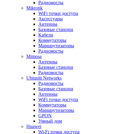
Радиомосты
Mikrotik
WiFi точки доступа
Аксессуары
Антенны
Базовые станции
Кабели
Коммутаторы
Маршрутизаторы
Радиомосты
Mimosa
Антенны
Базовые станции
Радиомосты
Ubiquiti Networks
Радиомосты
Базовые станции
Антенны
WiFi точки доступа
Коммутаторы
Маршрутизаторы
GPON
Умный дом
Huawei
Wi-Fi точки доступа