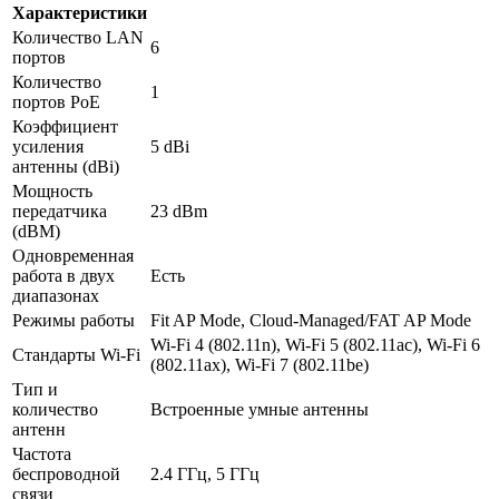
Характеристики
Количество LAN
6
портов
Количество
1
портов PoE
Коэффициент
усиления
5 dBi
антенны (dBi)
Мощность
передатчика
23 dBm
(dBM)
Одновременная
работа в двух
Есть
диапазонах
Режимы работы
Fit AP Mode, Cloud-Managed/FAT AP Mode
Wi-Fi 4 (802.11n), Wi-Fi 5 (802.11ac), Wi-Fi 6
Стандарты Wi-Fi
(802.11ax), Wi-Fi 7 (802.11be)
Тип и
количество
Встроенные умные антенны
антенн
Частота
беспроводной
2.4 ГГц, 5 ГГц
связи