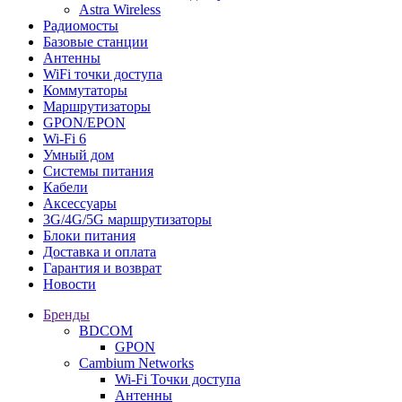
Astra Wireless
Радиомосты
Базовые станции
Антенны
WiFi точки доступа
Коммутаторы
Маршрутизаторы
GPON/EPON
Wi-Fi 6
Умный дом
Системы питания
Кабели
Аксессуары
3G/4G/5G маршрутизаторы
Блоки питания
Доставка и оплата
Гарантия и возврат
Новости
Бренды
BDCOM
GPON
Cambium Networks
Wi-Fi Точки доступа
Антенны