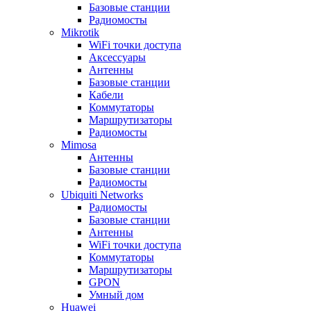
Базовые станции
Радиомосты
Mikrotik
WiFi точки доступа
Аксессуары
Антенны
Базовые станции
Кабели
Коммутаторы
Маршрутизаторы
Радиомосты
Mimosa
Антенны
Базовые станции
Радиомосты
Ubiquiti Networks
Радиомосты
Базовые станции
Антенны
WiFi точки доступа
Коммутаторы
Маршрутизаторы
GPON
Умный дом
Huawei