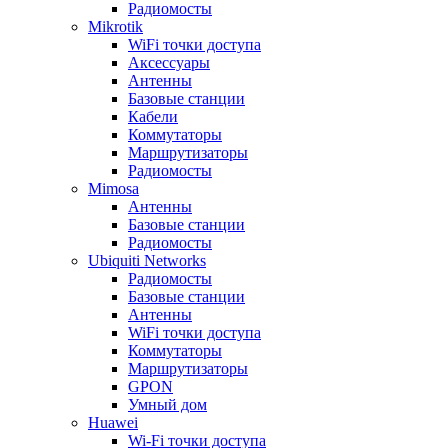
Радиомосты
Mikrotik
WiFi точки доступа
Аксессуары
Антенны
Базовые станции
Кабели
Коммутаторы
Маршрутизаторы
Радиомосты
Mimosa
Антенны
Базовые станции
Радиомосты
Ubiquiti Networks
Радиомосты
Базовые станции
Антенны
WiFi точки доступа
Коммутаторы
Маршрутизаторы
GPON
Умный дом
Huawei
Wi-Fi точки доступа