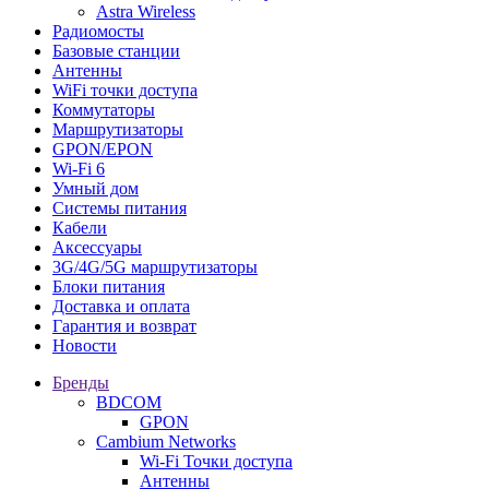
Astra Wireless
Радиомосты
Базовые станции
Антенны
WiFi точки доступа
Коммутаторы
Маршрутизаторы
GPON/EPON
Wi-Fi 6
Умный дом
Системы питания
Кабели
Аксессуары
3G/4G/5G маршрутизаторы
Блоки питания
Доставка и оплата
Гарантия и возврат
Новости
Бренды
BDCOM
GPON
Cambium Networks
Wi-Fi Точки доступа
Антенны