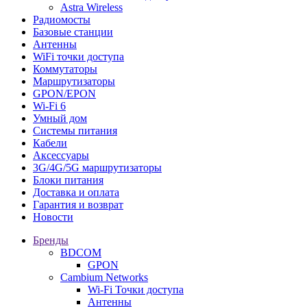
Astra Wireless
Радиомосты
Базовые станции
Антенны
WiFi точки доступа
Коммутаторы
Маршрутизаторы
GPON/EPON
Wi-Fi 6
Умный дом
Системы питания
Кабели
Аксессуары
3G/4G/5G маршрутизаторы
Блоки питания
Доставка и оплата
Гарантия и возврат
Новости
Бренды
BDCOM
GPON
Cambium Networks
Wi-Fi Точки доступа
Антенны