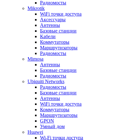
Радиомосты
Mikrotik
WiFi точки доступа
Аксессуары
Антенны
Базовые станции
Кабели
Коммутаторы
Маршрутизаторы
Радиомосты
Mimosa
Антенны
Базовые станции
Радиомосты
Ubiquiti Networks
Радиомосты
Базовые станции
Антенны
WiFi точки доступа
Коммутаторы
Маршрутизаторы
GPON
Умный дом
Huawei
Wi-Fi точки доступа