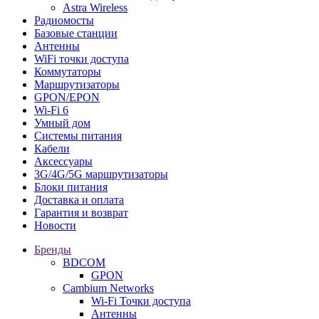
Astra Wireless
Радиомосты
Базовые станции
Антенны
WiFi точки доступа
Коммутаторы
Маршрутизаторы
GPON/EPON
Wi-Fi 6
Умный дом
Системы питания
Кабели
Аксессуары
3G/4G/5G маршрутизаторы
Блоки питания
Доставка и оплата
Гарантия и возврат
Новости
Бренды
BDCOM
GPON
Cambium Networks
Wi-Fi Точки доступа
Антенны