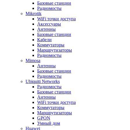
Базовые станции
Радиомосты
Mikrotik
WiFi точки доступа
Аксессуары
Антенны
Базовые станции
Кабели
Коммутаторы
Маршрутизаторы
Радиомосты
Mimosa
Антенны
Базовые станции
Радиомосты
Ubiquiti Networks
Радиомосты
Базовые станции
Антенны
WiFi точки доступа
Коммутаторы
Маршрутизаторы
GPON
Умный дом
Huawei