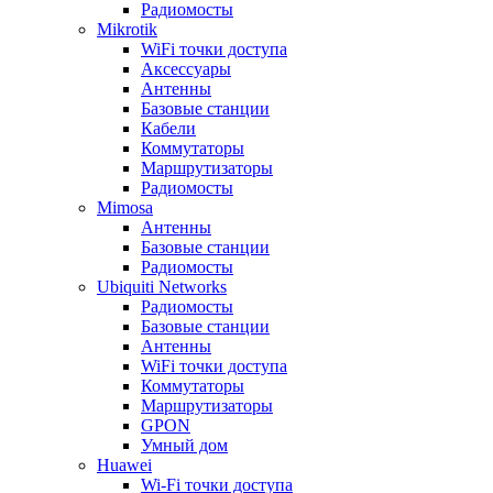
Радиомосты
Mikrotik
WiFi точки доступа
Аксессуары
Антенны
Базовые станции
Кабели
Коммутаторы
Маршрутизаторы
Радиомосты
Mimosa
Антенны
Базовые станции
Радиомосты
Ubiquiti Networks
Радиомосты
Базовые станции
Антенны
WiFi точки доступа
Коммутаторы
Маршрутизаторы
GPON
Умный дом
Huawei
Wi-Fi точки доступа