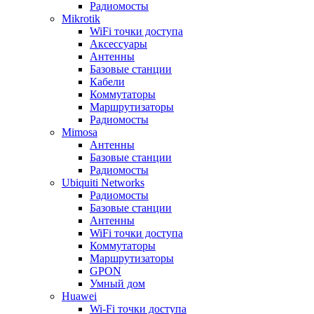
Радиомосты
Mikrotik
WiFi точки доступа
Аксессуары
Антенны
Базовые станции
Кабели
Коммутаторы
Маршрутизаторы
Радиомосты
Mimosa
Антенны
Базовые станции
Радиомосты
Ubiquiti Networks
Радиомосты
Базовые станции
Антенны
WiFi точки доступа
Коммутаторы
Маршрутизаторы
GPON
Умный дом
Huawei
Wi-Fi точки доступа