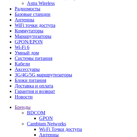
Astra Wireless
Радиомосты
Базовые станции
Антенны
WiFi точки доступа
Коммутаторы
Маршрутизаторы
GPON/EPON
Wi-Fi 6
Умный дом
Системы питания
Кабели
Аксессуары
3G/4G/5G маршрутизаторы
Блоки питания
Доставка и оплата
Гарантия и возврат
Новости
Бренды
BDCOM
GPON
Cambium Networks
Wi-Fi Точки доступа
Антенны