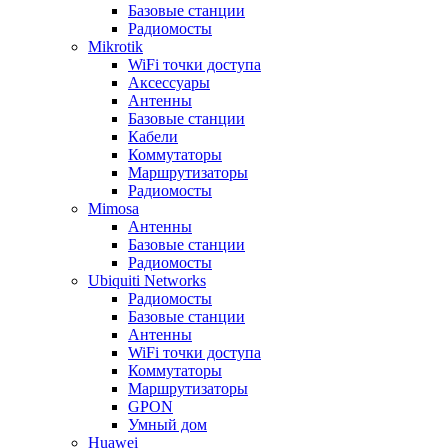
Базовые станции
Радиомосты
Mikrotik
WiFi точки доступа
Аксессуары
Антенны
Базовые станции
Кабели
Коммутаторы
Маршрутизаторы
Радиомосты
Mimosa
Антенны
Базовые станции
Радиомосты
Ubiquiti Networks
Радиомосты
Базовые станции
Антенны
WiFi точки доступа
Коммутаторы
Маршрутизаторы
GPON
Умный дом
Huawei