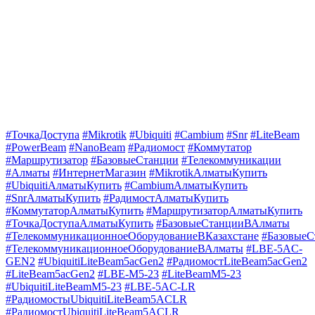
#ТочкаДоступа
#Mikrotik
#Ubiquiti
#Cambium
#Snr
#LiteBeam
#PowerBeam
#NanoBeam
#Радиомост
#Коммутатор
#Маршрутизатор
#БазовыеСтанции
#Телекоммуникации
#Алматы
#ИнтернетМагазин
#MikrotikАлматыКупить
#UbiquitiАлматыКупить
#CambiumАлматыКупить
#SnrАлматыКупить
#РадимостАлматыКупить
#КоммутаторАлматыКупить
#МаршрутизаторАлматыКупить
#ТочкаДоступаАлматыКупить
#БазовыеСтанцииВАлматы
#ТелекоммуникационноеОборудованиеВКазахстане
#БазовыеС
#ТелекоммуникационноеОборудованиеВАлматы
#LBE-5AC-
GEN2
#UbiquitiLiteBeam5acGen2
#РадиомостLiteBeam5acGen2
#LiteBeam5acGen2
#LBE-M5-23
#LiteBeamM5-23
#UbiquitiLiteBeamM5-23
#LBE-5AC-LR
#РадиомостыUbiquitiLiteBeam5ACLR
#РадиомостUbiquitiLiteBeam5ACLR