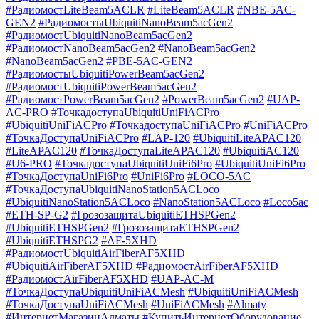
#РадиомостLiteBeam5ACLR
#LiteBeam5ACLR
#NBE-5AC-
GEN2
#РадиомостыUbiquitiNanoBeam5acGen2
#РадиомостUbiquitiNanoBeam5acGen2
#РадиомостNanoBeam5acGen2
#NanoBeam5acGen2
#NanoBeam5acGen2
#PBE-5AC-GEN2
#РадиомостыUbiquitiPowerBeam5acGen2
#РадиомостUbiquitiPowerBeam5acGen2
#РадиомостPowerBeam5acGen2
#PowerBeam5acGen2
#UAP-
AC-PRO
#ТочкадоступаUbiquitiUniFiACPro
#UbiquitiUniFiACPro
#ТочкадоступаUniFiACPro
#UniFiACPro
#ТочкаДоступаUniFiACPro
#LAP-120
#UbiquitiLiteAPAC120
#LiteAPAC120
#ТочкаДоступаLiteAPAC120
#UbiquitiAC120
#U6-PRO
#ТочкадоступаUbiquitiUniFi6Pro
#UbiquitiUniFi6Pro
#ТочкаДоступаUniFi6Pro
#UniFi6Pro
#LOCO-5AC
#ТочкаДоступаUbiquitiNanoStation5ACLoco
#UbiquitiNanoStation5ACLoco
#NanoStation5ACLoco
#Loco5ac
#ETH-SP-G2
#ГрозозащитаUbiquitiETHSPGen2
#UbiquitiETHSPGen2
#ГрозозащитаETHSPGen2
#UbiquitiETHSPG2
#AF-5XHD
#РадиомостUbiquitiAirFiberAF5XHD
#UbiquitiAirFiberAF5XHD
#РадиомостAirFiberAF5XHD
#РадиомостAirFiberAF5XHD
#UAP-AC-M
#ТочкаДоступаUbiquitiUniFiACMesh
#UbiquitiUniFiACMesh
#ТочкаДоступаUniFiACMesh
#UniFiACMesh
#Almaty
#ИнтернетМагазинАлматы
#КупитьИнтернетОборудование