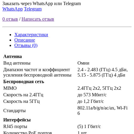
Заказать через WhatsApp или Telegram
WhatsApp
Telegram
0 отзыв
/
Написать отзыв
Характеристики
Описание
Отзывы (0)
Антенна
Вид антенны
Омни
Диапазон частот и коэффициент
2.4 - 2.483 (ГГц) 4.5 дБи,
усиления беспроводной антенны
5.15 - 5.875 (ГГц) 4 дБи
Беспроводная сеть
MIMO
2.4ГГц 2x2, 5ГГц 2x2
Скорость на 2.4ГГц
до 573 Мбит/c
Скорость на 5ГГц
до 1,2 Гбит/c
802.11a/b/g/n/ac/ax, Wi-Fi
Стандарты
6
Интерфейсы
RJ45 порты
(5) 1 Гбит/c
Количество PoE портов
1 шт