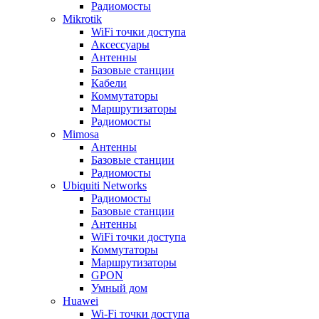
Радиомосты
Mikrotik
WiFi точки доступа
Аксессуары
Антенны
Базовые станции
Кабели
Коммутаторы
Маршрутизаторы
Радиомосты
Mimosa
Антенны
Базовые станции
Радиомосты
Ubiquiti Networks
Радиомосты
Базовые станции
Антенны
WiFi точки доступа
Коммутаторы
Маршрутизаторы
GPON
Умный дом
Huawei
Wi-Fi точки доступа