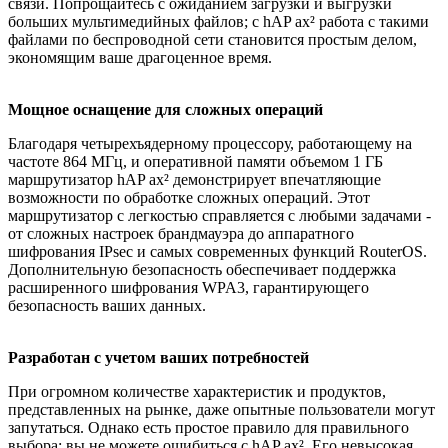
связи. Попрощайтесь с ожиданием загрузки и выгрузки
больших мультимедийных файлов; с hAP ax² работа с такими
файлами по беспроводной сети становится простым делом,
экономящим ваше драгоценное время.
Мощное оснащение для сложных операций
Благодаря четырехъядерному процессору, работающему на
частоте 864 МГц, и оперативной памяти объемом 1 ГБ
маршрутизатор hAP ax² демонстрирует впечатляющие
возможности по обработке сложных операций. Этот
маршрутизатор с легкостью справляется с любыми задачами -
от сложных настроек брандмауэра до аппаратного
шифрования IPsec и самых современных функций RouterOS.
Дополнительную безопасность обеспечивает поддержка
расширенного шифрования WPA3, гарантирующего
безопасность ваших данных.
Разработан с учетом ваших потребностей
При огромном количестве характеристик и продуктов,
представленных на рынке, даже опытные пользователи могут
запутаться. Однако есть простое правило для правильного
выбора: вы не можете ошибиться с hAP ax². Его невысокая