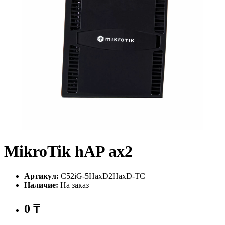
MikroTik hAP ax2
Артикул:
C52iG-5HaxD2HaxD-TC
Наличие:
На заказ
0 ₸