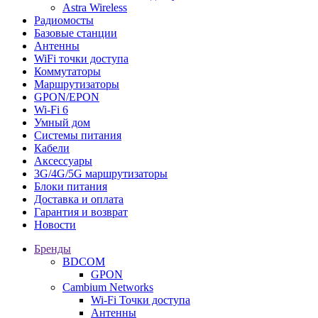
Astra Wireless
Радиомосты
Базовые станции
Антенны
WiFi точки доступа
Коммутаторы
Маршрутизаторы
GPON/EPON
Wi-Fi 6
Умный дом
Системы питания
Кабели
Аксессуары
3G/4G/5G маршрутизаторы
Блоки питания
Доставка и оплата
Гарантия и возврат
Новости
Бренды
BDCOM
GPON
Cambium Networks
Wi-Fi Точки доступа
Антенны