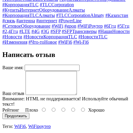
#КорпорацияTLC
#TLCCorporation
#КупитьИнтернетОборудованиеАлматы
#КорпорацияTLCАлматы
#TLCCorporationAlmaty
#Казахстан
#связь
#антенна
#интернет
#PowerLine
#СетевоеОборудование
#WiFi
#gpon
#WiFiРоутер
#6Ггц
#5Ггц
#2,4Ггц
#LTE
#4G
#3G
#SFP
#SFPТрансиверы
#НашиНовости
#Новости
#НовостиКорпорацияTLC
#НовостиTLC
#Изменения
#Что-тоНовое
#WiFi6
#Wi-Fi6
Написать отзыв
Ваше имя:
Ваш отзыв
Внимание:
HTML не поддерживается! Используйте обычный
текст!
Рейтинг
Плохо
Хорошо
Продолжить
Теги:
WiFi6
,
WiFiроутер