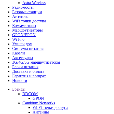
Astra Wireless
Радиомосты
Базовые станции
Антенны
WiFi точки доступа
Коммутаторы
Маршрутизаторы
GPON/EPON
Wi-Fi 6
Умный дом
Системы питания
Кабели
Аксессуары
3G/4G/5G маршрутизаторы
Блоки питания
Доставка и оплата
Гарантия и возврат
Новости
Бренды
BDCOM
GPON
Cambium Networks
Wi-Fi Точки доступа
Антенны