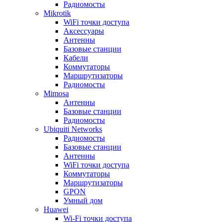
Радиомосты
Mikrotik
WiFi точки доступа
Аксессуары
Антенны
Базовые станции
Кабели
Коммутаторы
Маршрутизаторы
Радиомосты
Mimosa
Антенны
Базовые станции
Радиомосты
Ubiquiti Networks
Радиомосты
Базовые станции
Антенны
WiFi точки доступа
Коммутаторы
Маршрутизаторы
GPON
Умный дом
Huawei
Wi-Fi точки доступа