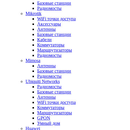
Базовые станции
Радиомосты
Mikrotik
WiFi точки доступа
Аксессуары
Антенны
Базовые станции
Кабели
Коммутаторы
Маршрутизаторы
Радиомосты
Mimosa
Антенны
Базовые станции
Радиомосты
Ubiquiti Networks
Радиомосты
Базовые станции
Антенны
WiFi точки доступа
Коммутаторы
Маршрутизаторы
GPON
Умный дом
Huawei