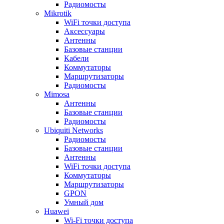
Радиомосты
Mikrotik
WiFi точки доступа
Аксессуары
Антенны
Базовые станции
Кабели
Коммутаторы
Маршрутизаторы
Радиомосты
Mimosa
Антенны
Базовые станции
Радиомосты
Ubiquiti Networks
Радиомосты
Базовые станции
Антенны
WiFi точки доступа
Коммутаторы
Маршрутизаторы
GPON
Умный дом
Huawei
Wi-Fi точки доступа