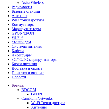
Astra Wireless
Радиомосты
Базовые станции
Антенны
WiFi точки доступа
Коммутаторы
Маршрутизаторы
GPON/EPON
Wi-Fi 6
Умный дом
Системы питания
Кабели
Аксессуары
3G/4G/5G маршрутизаторы
Блоки питания
Доставка и оплата
Гарантия и возврат
Новости
Бренды
BDCOM
GPON
Cambium Networks
Wi-Fi Точки доступа
Антенны