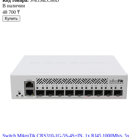
Код товара:
S-4554LC80D
В наличии
48 700 ₸
Купить
Switch MikroTik CRS310-1G-5S-4S+IN, 1x RJ45 1000Mb/s, 5x