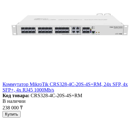
Коммутатор MikroTik CRS328-4C-20S-4S+RM, 24x SFP, 4x
SFP+, 4x RJ45 1000Mb/s
Код товара:
CRS328-4C-20S-4S+RM
В наличии
238 000 ₸
Купить