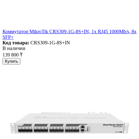
Коммутатор MikroTik CRS309-1G-8S+IN, 1x RJ45 1000Mb/s, 8x
SFP+
Код товара:
CRS309-1G-8S+IN
В наличии
139 800 ₸
Купить