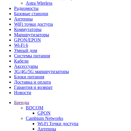
Astra Wireless
Радиомосты
Базовые станции
Антенны
WiFi точки доступа
Коммутаторы
Маршрутизаторы
GPON/EPON
Wi-Fi 6
Умный дом
Системы питания
Кабели
Аксессуары
3G/4G/5G маршрутизаторы
Блоки питания
Доставка и оплата
Гарантия и возврат
Новости
Бренды
BDCOM
GPON
Cambium Networks
Wi-Fi Точки доступа
Антенны