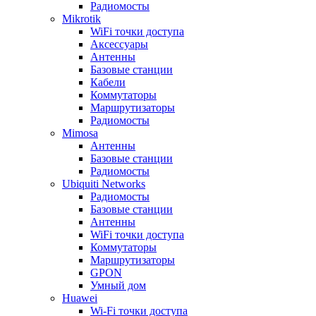
Радиомосты
Mikrotik
WiFi точки доступа
Аксессуары
Антенны
Базовые станции
Кабели
Коммутаторы
Маршрутизаторы
Радиомосты
Mimosa
Антенны
Базовые станции
Радиомосты
Ubiquiti Networks
Радиомосты
Базовые станции
Антенны
WiFi точки доступа
Коммутаторы
Маршрутизаторы
GPON
Умный дом
Huawei
Wi-Fi точки доступа