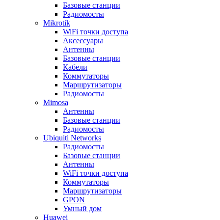
Базовые станции
Радиомосты
Mikrotik
WiFi точки доступа
Аксессуары
Антенны
Базовые станции
Кабели
Коммутаторы
Маршрутизаторы
Радиомосты
Mimosa
Антенны
Базовые станции
Радиомосты
Ubiquiti Networks
Радиомосты
Базовые станции
Антенны
WiFi точки доступа
Коммутаторы
Маршрутизаторы
GPON
Умный дом
Huawei