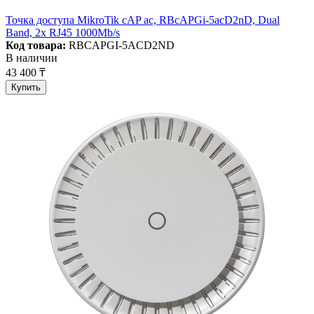
Точка доступа MikroTik cAP ac, RBcAPGi-5acD2nD, Dual
Band, 2x RJ45 1000Mb/s
Код товара:
RBCAPGI-5ACD2ND
В наличии
43 400 ₸
Купить