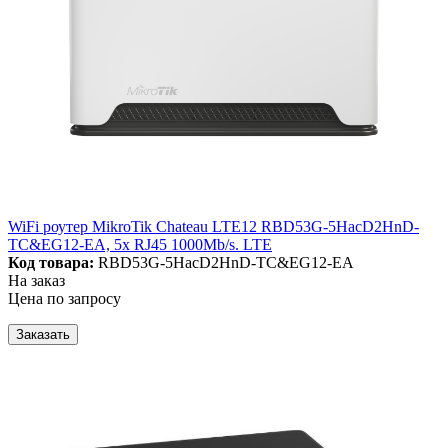
WiFi роутер MikroTik Chateau LTE12 RBD53G-5HacD2HnD-
TC&EG12-EA, 5x RJ45 1000Mb/s. LTE
Код товара:
RBD53G-5HacD2HnD-TC&EG12-EA
На заказ
Цена по запросу
Заказать