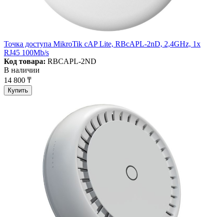
Точка доступа MikroTik cAP Lite, RBcAPL-2nD, 2,4GHz, 1x
RJ45 100Mb/s
Код товара:
RBCAPL-2ND
В наличии
14 800 ₸
Купить