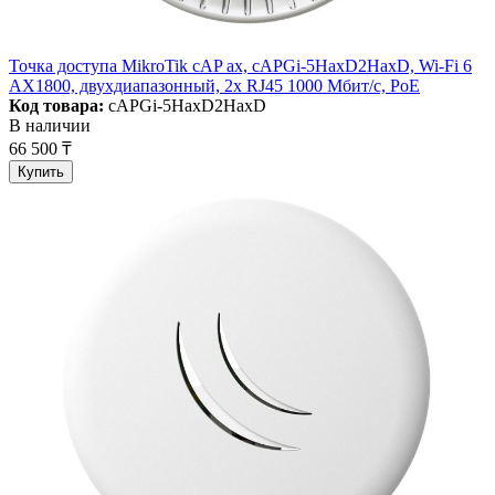
Точка доступа MikroTik cAP ax, cAPGi-5HaxD2HaxD, Wi-Fi 6
AX1800, двухдиапазонный, 2x RJ45 1000 Мбит/с, PoE
Код товара:
cAPGi-5HaxD2HaxD
В наличии
66 500 ₸
Купить