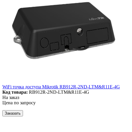
WiFi точка доступа Mikrotik RB912R-2ND-LTM&R11E-4G
Код товара:
RB912R-2ND-LTM&R11E-4G
На заказ
Цена по запросу
Заказать