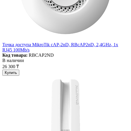
Точка доступа MikroTik cAP-2nD, RBcAP2nD, 2,4GHz, 1x
RJ45 100Mb/s
Код товара:
RBCAP2ND
В наличии
26 300 ₸
Купить