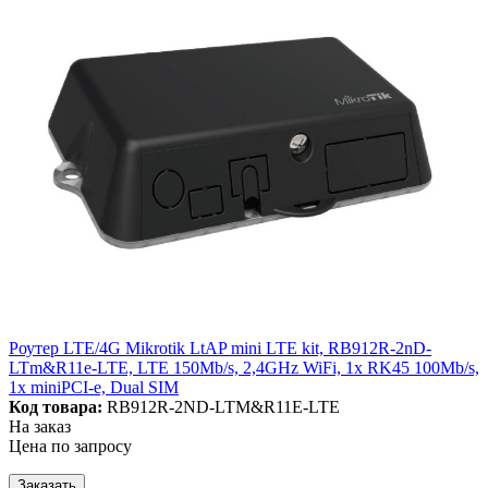
Роутер LTE/4G Mikrotik LtAP mini LTE kit, RB912R-2nD-
LTm&R11e-LTE, LTE 150Mb/s, 2,4GHz WiFi, 1x RK45 100Mb/s,
1x miniPCI-e, Dual SIM
Код товара:
RB912R-2ND-LTM&R11E-LTE
На заказ
Цена по запросу
Заказать