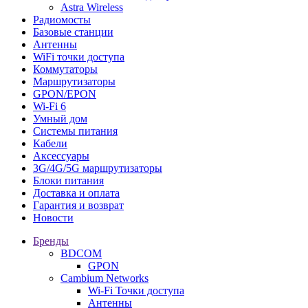
Astra Wireless
Радиомосты
Базовые станции
Антенны
WiFi точки доступа
Коммутаторы
Маршрутизаторы
GPON/EPON
Wi-Fi 6
Умный дом
Системы питания
Кабели
Аксессуары
3G/4G/5G маршрутизаторы
Блоки питания
Доставка и оплата
Гарантия и возврат
Новости
Бренды
BDCOM
GPON
Cambium Networks
Wi-Fi Точки доступа
Антенны