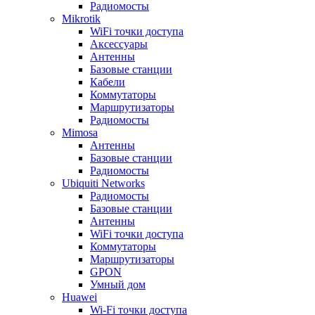
Радиомосты
Mikrotik
WiFi точки доступа
Аксессуары
Антенны
Базовые станции
Кабели
Коммутаторы
Маршрутизаторы
Радиомосты
Mimosa
Антенны
Базовые станции
Радиомосты
Ubiquiti Networks
Радиомосты
Базовые станции
Антенны
WiFi точки доступа
Коммутаторы
Маршрутизаторы
GPON
Умный дом
Huawei
Wi-Fi точки доступа