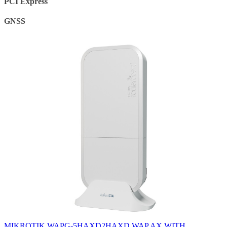
PCI Express
GNSS
MIKROTIK WAPG-5HAXD2HAXD WAP AX WITH